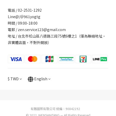
電話 / 02-2531-1292
Line@/
＠961yogtg
時間 / 09:00-18:00
電郵 / zen.service123@gmail.com
地址 / 台北巿松山區八德路三段75號6樓之1（僅為聯絡地址，
非實體店面，不對外開放）
$
TWD
English
有甄國際有限公司 統編：90842192
© 2022 JHENSHIHTANG — All Rights Reserved