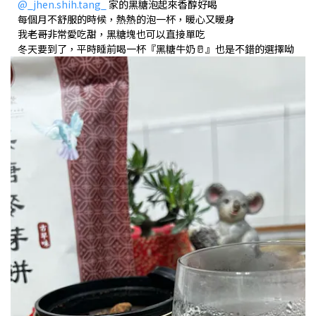
@_jhen.shih.tang_
家的黑糖泡起來香醇好喝
每個月不舒服的時候，熱熱的泡一杯，暖心又暖身
我老哥非常愛吃甜，黑糖塊也可以直接單吃
冬天要到了，平時睡前喝一杯『黑糖牛奶🥛』也是不錯的選擇呦