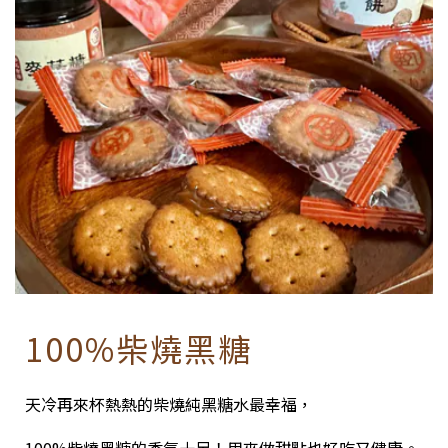
100%柴燒黑糖
天冷再來杯熱熱的柴燒純黑糖水最幸福，