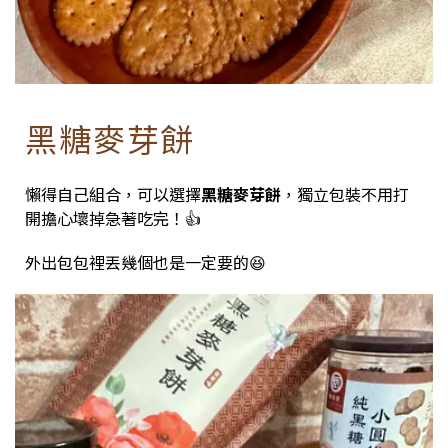
黑糖麥芽餅
懶得自己組合，可以選擇
黑糖麥芽餅
，獨立包裝不用打
開擔心壞掉急著吃完！👍
外出包包裡丟幾個也是一定要的😆