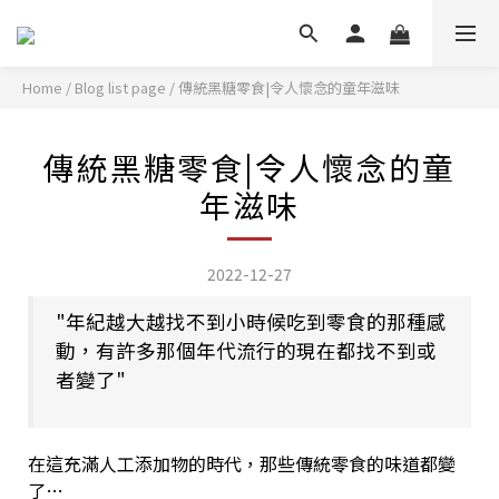
Home
/
Blog list page
/
傳統黑糖零食|令人懷念的童年滋味
傳統黑糖零食|令人懷念的童
年滋味
2022-12-27
"年紀越大越找不到小時候吃到零食的那種感
動，有許多那個年代流行的現在都找不到或
者變了"
在這充滿人工添加物的時代，那些傳統零食的味道都變
了…