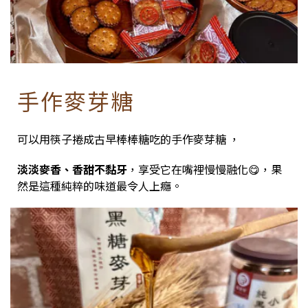
手作麥芽糖
可以用筷子捲成古早棒棒糖吃的手作麥芽糖 ，
淡淡麥香、香甜不黏牙
，享受它在嘴裡慢慢融化😋，果
然是這種純粹的味道最令人上癮。