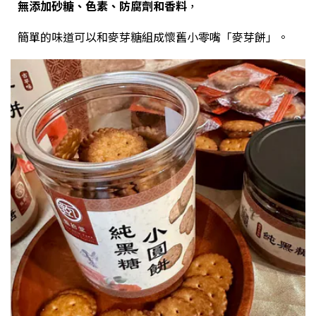
無添加砂糖、色素、防腐劑和香料
，
簡單的味道可以和麥芽糖組成懷舊小零嘴「麥芽餅」。