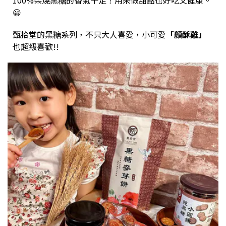
100%柴燒黑糖的香氣十足！用來做甜點也好吃又健康。
😀
甄拾堂的黑糖系列，不只大人喜愛，小可愛
「顏酥雞」
也超級喜歡!!