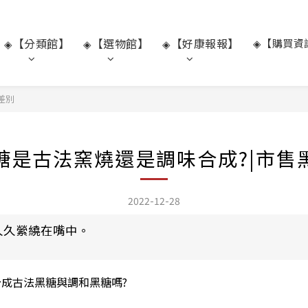
【分類館】
【選物館】
【好康報報】
◈【購買資
◈
◈
◈
差別
糖是古法窯燒還是調味合成?|市售
2022-12-28
久久縈繞在嘴中。
成古法黑糖與調和黑糖嗎?