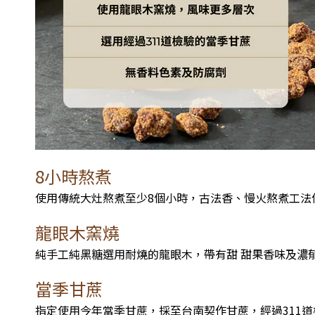
8小時熬煮
使用傳統大灶熬煮至少8個小時，古法香、慢火熬煮工法
龍眼木窯燒
純手工純黑糖選用耐燒的龍眼木，帶有甜 甜果香味及濃
當季甘蔗
指定使用今年當季甘蔗，採至台南契作甘蔗，經過311道