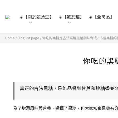
【關於甄拾堂】
【甄友趣】
【全商品】
◈
◈
◈
Home
/
Blog list page
/
你吃的黑糖是古法窯燒還是調味合成?|市售黑糖的
你吃的黑
真正的古法黑糖，是能品嘗到甘蔗和炒糖香並
為了增添風味與營養，選擇了黑糖，但大家知道黑糖有分