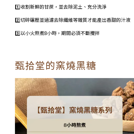
1️⃣收割新鮮的甘蔗，並去除泥土、充分洗淨
2️⃣切碎碾壓並過濾去除纖維等雜質才能產出香甜的汁液
3️⃣以小火熬煮8小時，期間必須不斷攪拌
甄拾堂的窯燒黑糖