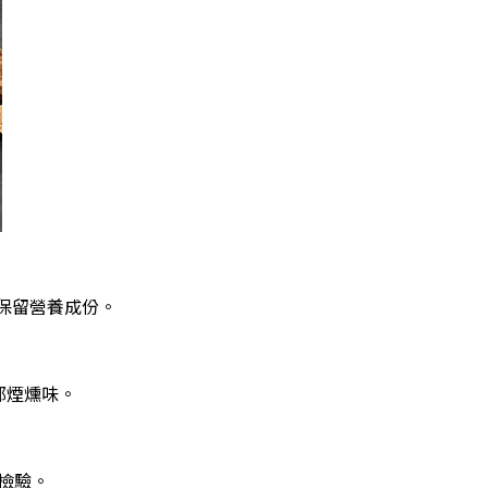
保留營養成份。
郁煙燻味。
檢驗。