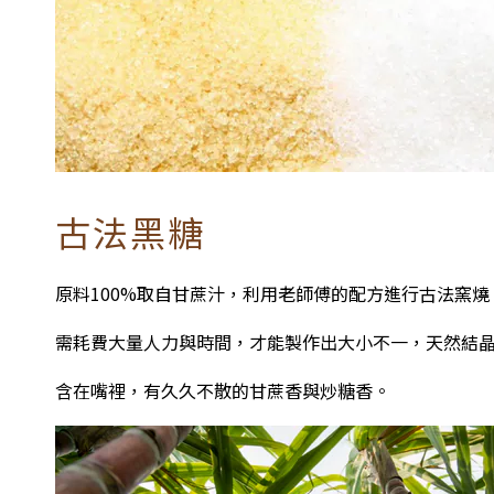
古法黑糖
原料100%取自甘蔗汁，利用老師傅的配方進行古法窯燒
需耗費大量人力與時間，才能製作出大小不一，天然結
含在嘴裡，有久久不散的甘蔗香與炒糖香。