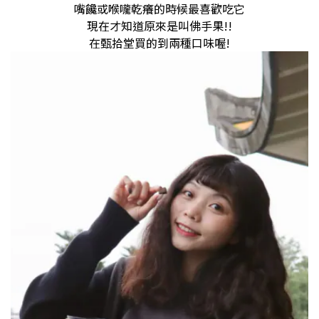
嘴饞或喉嚨乾癢的時候最喜歡吃它
現在才知道原來是叫佛手果!!
在甄拾堂買的到兩種口味喔!