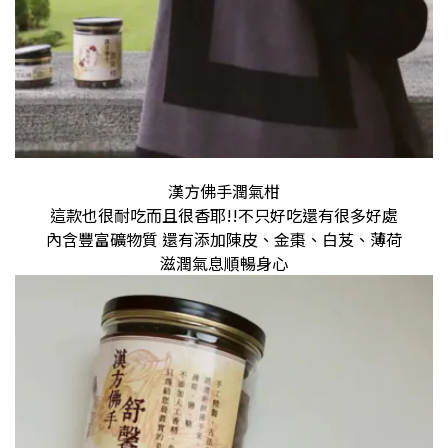
漢方佛手潤氣柑
這款也很耐吃而且很香耶!!不只好吃還有很多好處
內含豐富礦物質 還有添加陳皮、金棗、白芨、薄荷
滋潤氣息順暢身心