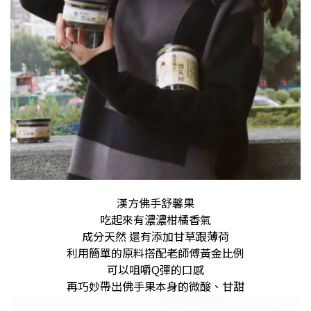
漢方佛手舒馨果
吃起來有濃濃柑橘香氣
成分天然 還有添加甘草跟薄荷
利用簡單的原料搭配老師傅黃金比例
可以咀嚼Q彈的口感
再巧妙帶出佛手果本身的微酸、甘甜