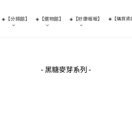
【分類館】
【選物館】
【好康報報】
◈【購買資
◈
◈
◈
- 黑糖麥芽系列 -