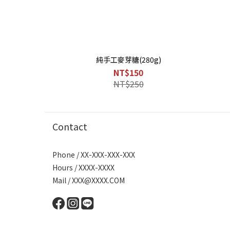
純手工麥芽糖(280g)
NT$150
NT$250
Contact
Phone / XX-XXX-XXX-XXX
Hours / XXXX-XXXX
Mail / XXX@XXXX.COM