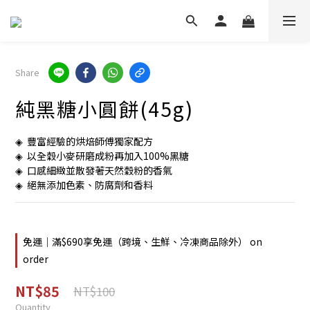
Share
純黑糖小圓餅(45g)
◈  豐富經驗的烘焙師傅獨家配方
◈  以全穀小麥研磨成粉再加入100%黑糖
◈  口感細緻並散發著天然穀粉的香氣
◈  絕無添加色素、防腐劑和香料
免運｜滿$690享免運（跨境、生鮮、冷凍商品除外） on
order
NT$85
NT$100
Quantity