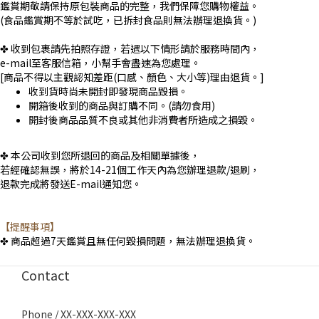
鑑賞期敬請保持原包裝商品的完整，我們保障您購物權益。
(食品鑑賞期不等於試吃，已拆封食品則無法辦理退換貨。)
✤ 收到包裹請先拍照存證，若遇以下情形請於服務時間內，
e-mail至客服信箱，小幫手會盡速為您處理。
[商品不得以主觀認知差距(口感、顏色、大小等)理由退貨。]
收到貨時尚未開封即發現商品毀損。
開箱後收到的商品與訂購不同。(請勿食用)
開封後商品品質不良或其他非消費者所造成之損毀。
✤ 本公司收到您所退回的商品及相關單據後，
若經確認無誤，將於14-21個工作天內為您辦理退款/退刷，
退款完成將發送E-mail通知您。
【提醒事項】
✤ 商品超過7天鑑賞且無任何毀損問題，無法辦理退換貨。
Contact
Phone / XX-XXX-XXX-XXX