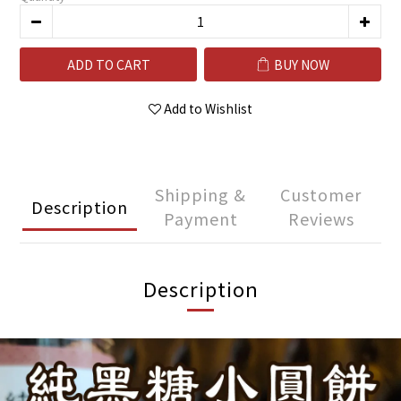
ADD TO CART
BUY NOW
Add to Wishlist
Shipping &
Customer
Description
Payment
Reviews
Description