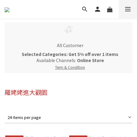
All Customer
Selected Categories: Get 5% off over 1 items
Available Channels:
Online Store
Term & Condition
羅姥姥進大觀園
24 Items per page