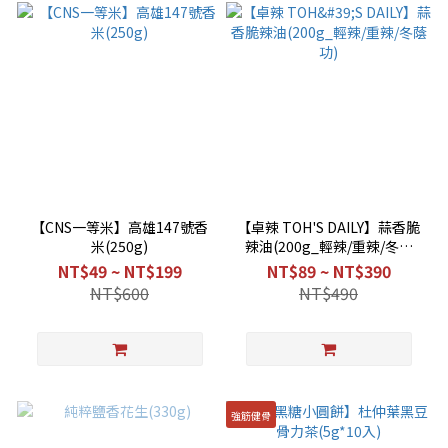
【CNS一等米】高雄147號香
【卓辣 TOH'S DAILY】蒜香脆
米(250g)
辣油(200g_輕辣/重辣/冬蔭
功)
NT$49 ~ NT$199
NT$89 ~ NT$390
NT$600
NT$490
強筋健骨