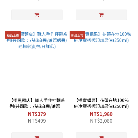
新品上市
新品上市
【極黑麵店】職人手作拌麵系
【樸實構果】花蓮在地100%
列(共四款：花椒麻醬/娘惹蝦
純冷壓初榨印加果油(250ml)
醬/老楊家滷/初日鮮菇)
NT$379
NT$1,980
NT$499
NT$2,080