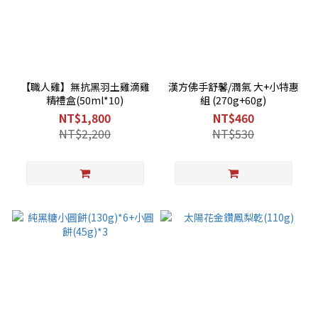
【職人雞】無抗黑羽土雞滴雞
漢方佛手舒馨/潤氣 大+小特惠
精禮盒(50ml*10)
組 (270g+60g)
NT$1,800
NT$460
NT$2,200
NT$530