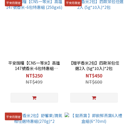
平安月限定
平安月限定
平安囤糧【CNS一等米】高雄
【贈芋香米2包】四款茶包任
147號香米-6包特惠組
選2入 (5g*10入)*2包
(250gx6)
NT$250
NT$450
NT$499
NT$600
平安月限定