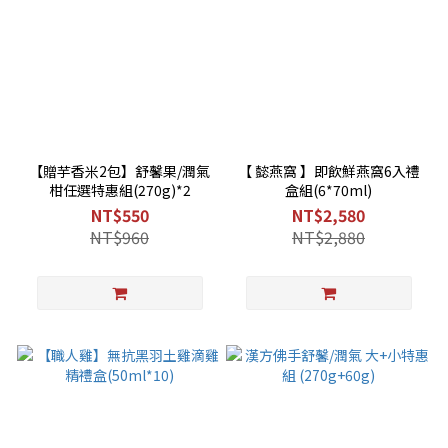
【贈芋香米2包】舒馨果/潤氣
【 懿燕窩 】即飲鮮燕窩6入禮
柑任選特惠組(270g)*2
盒組(6*70ml)
NT$550
NT$2,580
NT$960
NT$2,880