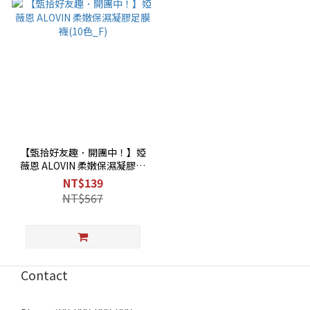
【甄拾好友趣．開團中！】婭
薇恩 ALOVIN 柔嫩保濕凝膠足
膜襪(10色_F)
NT$139
NT$567
Contact