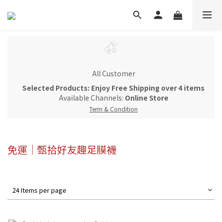
All Customer
Selected Products: Enjoy Free Shipping over 4 items
Available Channels:
Online Store
Term & Condition
免運｜甄拾好友趣足膜襪
24 Items per page