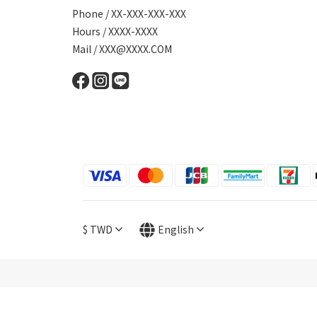
Phone / XX-XXX-XXX-XXX
Hours / XXXX-XXXX
Mail / XXX@XXXX.COM
$
TWD
English