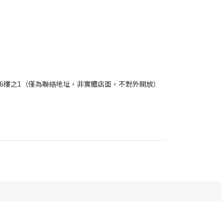
5號6樓之1（僅為聯絡地址，非實體店面，不對外開放）