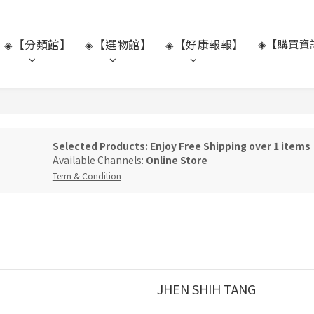
【分類館】
【選物館】
【好康報報】
◈【購買資
◈
◈
◈
Selected Products: Enjoy Free Shipping over 1 items
Available Channels:
Online Store
Term & Condition
JHEN SHIH TANG