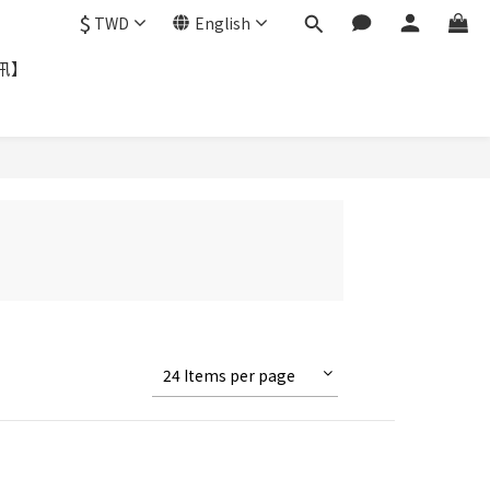
$
TWD
English
訊】
24 Items per page