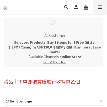
All Customer
Selected Products: Buy 1 items for 1 Free Gift(s)
(【PORClean】WASH330沖牙機旅行收納) Buy more, Save
more!
Available Channels:
Online Store
Term & Condition
贈品｜下單即贈質感旅行收納包乙個
24 Items per page