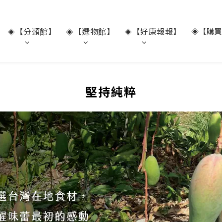
【分類館】
【選物館】
【好康報報】
◈【購買
◈
◈
◈
堅持純粹