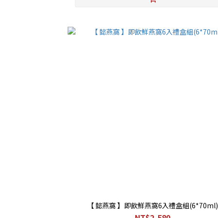
【 懿燕窩 】即飲鮮燕窩6入禮盒組(6*70ml)
NT$2,580