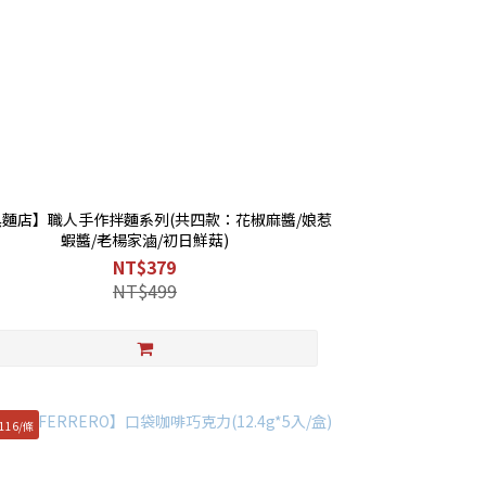
黑麵店】職人手作拌麵系列(共四款：花椒麻醬/娘惹
蝦醬/老楊家滷/初日鮮菇)
NT$379
NT$499
116/條