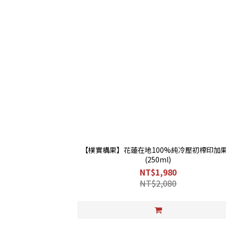
【樸實構果】花蓮在地100%純冷壓初榨印加
(250ml)
NT$1,980
NT$2,080