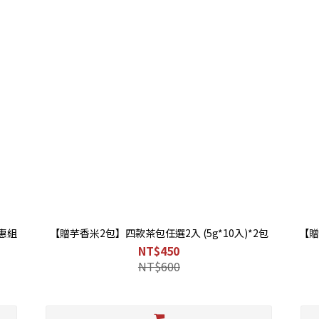
惠組
【贈芋香米2包】四款茶包任選2入 (5g*10入)*2包
【贈
NT$450
NT$600