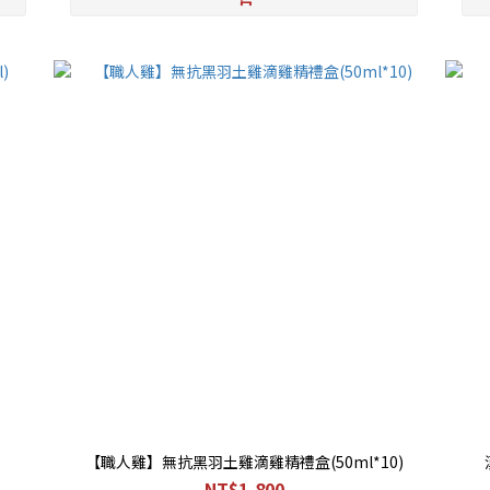
【職人雞】無抗黑羽土雞滴雞精禮盒(50ml*10)
NT$1,800