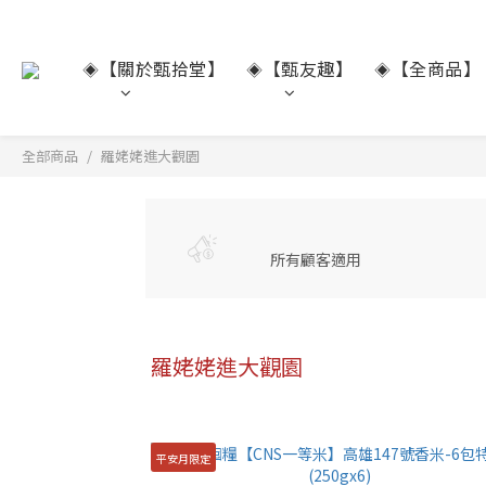
【關於甄拾堂】
【甄友趣】
【全商品】
◈
◈
◈
全部商品
羅姥姥進大觀園
所有顧客適用
羅姥姥進大觀園
平安月限定