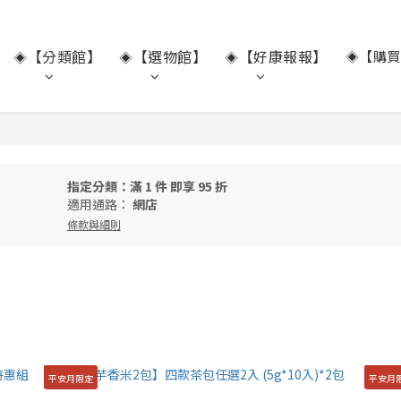
【分類館】
【選物館】
【好康報報】
◈【購買
◈
◈
◈
指定分類：滿 1 件 即享 95 折
適用通路：
網店
條款與細則
平安月限定
平安月