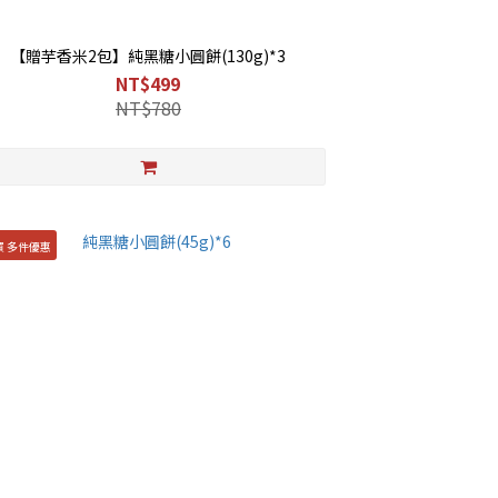
【贈芋香米2包】純黑糖小圓餅(130g)*3
NT$499
NT$780
買 多件優惠