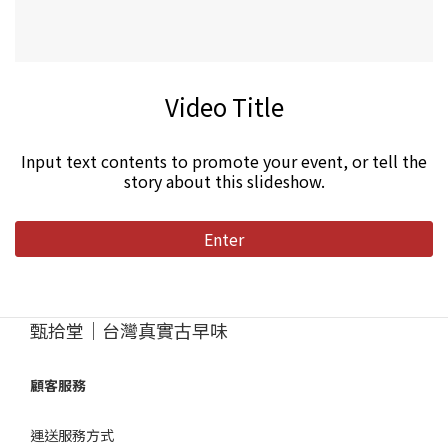
Video Title
Input text contents to promote your event, or tell the
story about this slideshow.
Enter
甄拾堂｜台灣真實古早味
顧客服務
運送服務方式