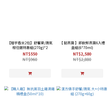
【贈芋香米2包】舒馨果/潤氣
【 懿燕窩 】即飲鮮燕窩6入禮
柑任選特惠組(270g)*2
盒組(6*70ml)
NT$550
NT$2,580
NT$960
NT$2,880