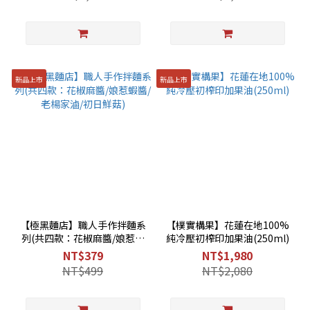
新品上市
新品上市
【極黑麵店】職人手作拌麵系
【樸實構果】花蓮在地100%
列(共四款：花椒麻醬/娘惹蝦
純冷壓初榨印加果油(250ml)
醬/老楊家滷/初日鮮菇)
NT$379
NT$1,980
NT$499
NT$2,080