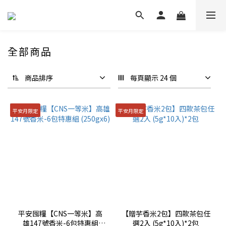
全部商品
商品排序
每頁顯示 24 個
平安月限定
平安月限定
平安囤糧【CNS一等米】高
【贈芋香米2包】四款茶包任
雄147號香米-6包特惠組
選2入 (5g*10入)*2包