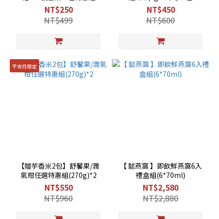
(250gx6)
NT$250
NT$450
NT$499
NT$600
平安月限定
【贈芋香米2包】舒馨果/潤
【 懿燕窩 】即飲鮮燕窩6入
氣柑任選特惠組(270g)*2
禮盒組(6*70ml)
NT$550
NT$2,580
NT$960
NT$2,880