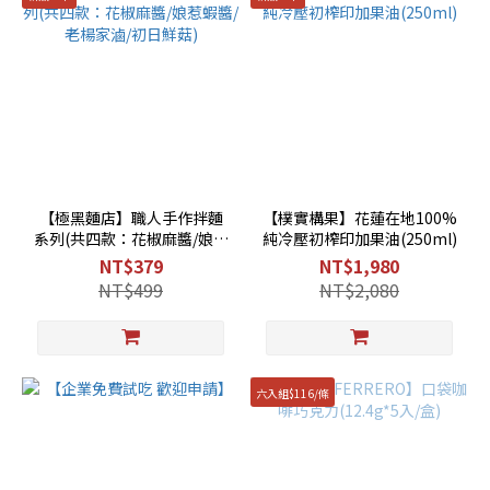
【極黑麵店】職人手作拌麵
【樸實構果】花蓮在地100%
系列(共四款：花椒麻醬/娘惹
純冷壓初榨印加果油(250ml)
蝦醬/老楊家滷/初日鮮菇)
NT$379
NT$1,980
NT$499
NT$2,080
六入組$116/條