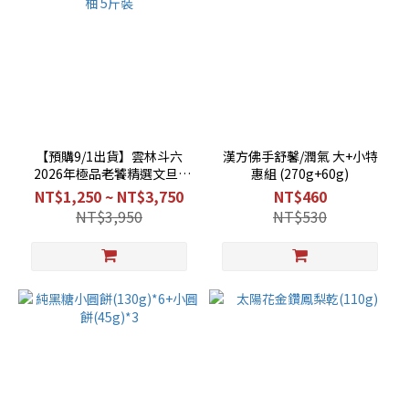
【預購9/1出貨】雲林斗六
漢方佛手舒馨/潤氣 大+小特
2026年極品老饕精選文旦_
惠組 (270g+60g)
貴妃柚 5斤裝
NT$1,250 ~ NT$3,750
NT$460
NT$3,950
NT$530