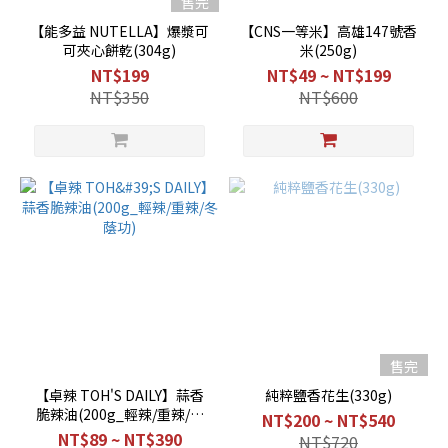
售完
【能多益 NUTELLA】爆漿可
【CNS一等米】高雄147號香
可夾心餅乾(304g)
米(250g)
NT$199
NT$49 ~ NT$199
NT$350
NT$600
售完
【卓辣 TOH'S DAILY】蒜香
純粹鹽香花生(330g)
脆辣油(200g_輕辣/重辣/冬
NT$200 ~ NT$540
蔭功)
NT$89 ~ NT$390
NT$720