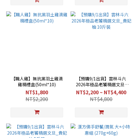
【職人雞】無抗黑羽土雞滴
【預購9/1出貨】雲林斗六
雞精禮盒(50ml*10)
2026年極品老饕精選文旦_
貴妃柚 10斤裝
NT$1,800
NT$2,200 ~ NT$4,400
NT$2,200
NT$4,800