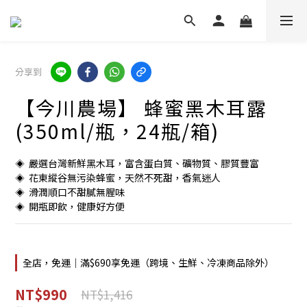
分享到
【今川農場】 蜂蜜黑木耳露
(350ml/瓶，24瓶/箱)
◈  嚴選台灣新鮮黑木耳，富含蛋白質、礦物質、膠質豐富
◈  花東縱谷無污染蜂蜜，天然不死甜，香氣迷人
◈  滑潤順口不甜膩無腥味
◈  開瓶即飲，健康好方便
全店，免運｜滿$690享免運（跨境、生鮮、冷凍商品除外）
NT$990
NT$1,416