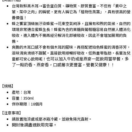
台灣新鮮黑木耳→富含蛋白質、礦物質、膠質豐富，不但有「素中之
葷、菜中之肉」的稱號，更有人稱它為「植物性燕窩」，具有很高的營
養價值！
蜂之饗宴頂級無汙染蜂蜜→花東空氣純淨，且擁有和煦的氣候，自然的
環境非常適合蜜蜂生長！蜂蜜內含的果糖與葡萄糖容易自然被人體消化
吸收，進入體內不需再經分解消化即被吸收，因此不會增加腸胃的負
擔。
爽脆的木耳口感不會有個木耳的腥味，再搭配琥珀色蜂蜜的清香芬芳，
滋味清爽滑順不甜膩。直接飲用順暢好吸收，低熱量零脂肪，長輩及兒
也可以加入牛奶或是燕麥一起飲用當早餐，多
童都可安心飲用呢！
了一點奶香、燕麥香，口感層次更豐富，營養又健康！！
【規格】
產地：台灣
容量：350ml
保存期限：18個月
【注意事項】
請放置陰涼處或是冰箱冷藏，並避免陽光直射。
開封後請盡速飲用完畢。