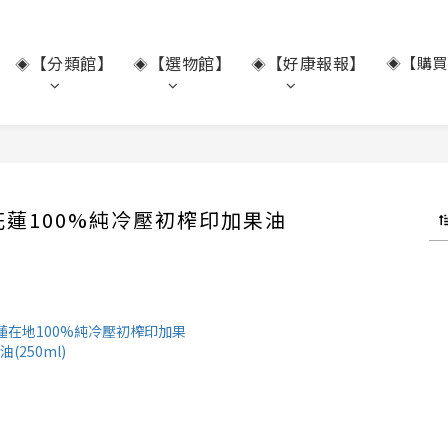
【分類館】
【選物館】
【好康報報】
◈【購買
◈
◈
◈
蓮100%純冷壓初榨印加果油