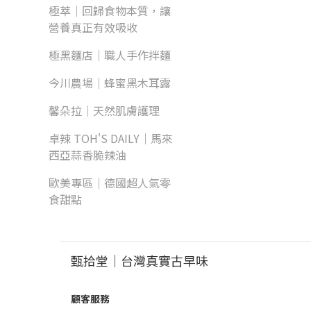
極萃｜回歸食物本質，讓
營養真正有效吸收
極黑麵店｜職人手作拌麵
今川農場｜蜂蜜黑木耳露
馨朵拉｜天然肌膚護理
卓辣 TOH'S DAILY｜馬來
西亞蒜香脆辣油
歐美專區｜德國超人氣零
食甜點
甄拾堂｜台灣真實古早味
顧客服務