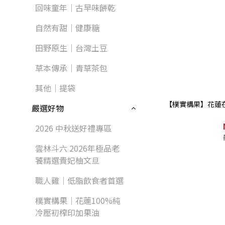
回味童年｜古早味餅乾
自然有甜｜健康糖
田野原生｜台灣土豆
草本傳承｜青草茶包
其他｜提袋
【樸實構果】花蓮在
嚴選好物
2026 中秋送好禮專區
雲林斗六 2026年極品老
饕精選貴妃柚文旦
職人雞｜低脂飲食者首選
樸實構果｜花蓮100%純
冷壓初榨印加果油