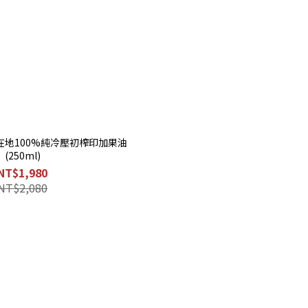
地100%純冷壓初榨印加果油
(250ml)
NT$1,980
NT$2,080