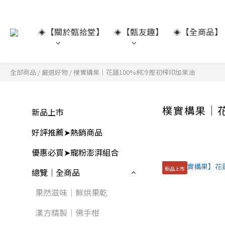
【關於甄拾堂】
【甄友趣】
【全商品】
◈
◈
◈
全部商品
/
嚴選好物
/
樸實構果｜花蓮100%純冷壓初榨印加果油
樸實構果｜花
新品上市
好評推薦➤熱銷商品
優惠必買➤寵粉澎湃組合
新品上市
總覽｜全商品
果然滋味｜鮮烘果乾
漢方精製｜佛手柑